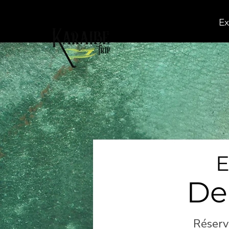
Ex
E
De
Réserv