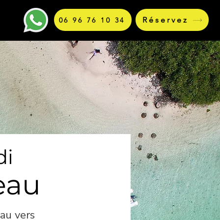
Réservez
06 96 76 10 34
di
eau
au vers