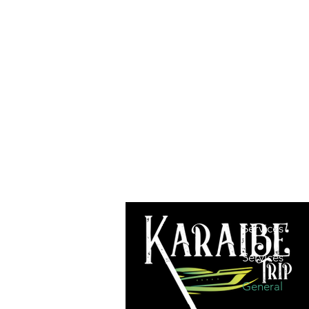
Services
Services
General